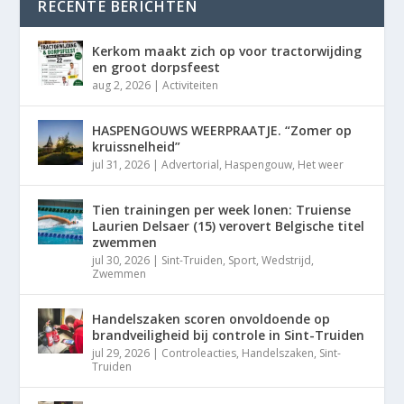
RECENTE BERICHTEN
Kerkom maakt zich op voor tractorwijding
en groot dorpsfeest
aug 2, 2026
|
Activiteiten
HASPENGOUWS WEERPRAATJE. “Zomer op
kruissnelheid”
jul 31, 2026
|
Advertorial
,
Haspengouw
,
Het weer
Tien trainingen per week lonen: Truiense
Laurien Delsaer (15) verovert Belgische titel
zwemmen
jul 30, 2026
|
Sint-Truiden
,
Sport
,
Wedstrijd
,
Zwemmen
Handelszaken scoren onvoldoende op
brandveiligheid bij controle in Sint-Truiden
jul 29, 2026
|
Controleacties
,
Handelszaken
,
Sint-
Truiden