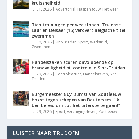
kruissnelheid”
jul 31, 2026
|
Advertorial
,
Haspengouw
,
Het weer
Tien trainingen per week lonen: Truiense
Laurien Delsaer (15) verovert Belgische titel
zwemmen
jul 30, 2026
|
Sint-Truiden
,
Sport
,
Wedstrijd
,
Zwemmen
Handelszaken scoren onvoldoende op
brandveiligheid bij controle in Sint-Truiden
jul 29, 2026
|
Controleacties
,
Handelszaken
,
Sint-
Truiden
Burgemeester Guy Dumst van Zoutleeuw
bokst tegen schepen van Boutersem. “Ik
ben bereid om tot het uiterste te gaan!”
jul 29, 2026
|
Sport
,
verenigingsleven
,
Zoutleeuw
LUISTER NAAR TRUDOFM