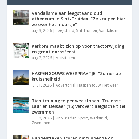
Vandalisme aan leegstaand oud
atheneum in Sint-Truiden. “Ze kruipen hier
zo over het muurtje”
aug 3, 2026
|
Leegstand
,
Sint-Truiden
,
Vandalisme
Kerkom maakt zich op voor tractorwijding
en groot dorpsfeest
aug 2, 2026
|
Activiteiten
HASPENGOUWS WEERPRAATJE. “Zomer op
kruissnelheid”
jul 31, 2026
|
Advertorial
,
Haspengouw
,
Het weer
Tien trainingen per week lonen: Truiense
Laurien Delsaer (15) verovert Belgische titel
zwemmen
jul 30, 2026
|
Sint-Truiden
,
Sport
,
Wedstrijd
,
Zwemmen
Handelszaken scoren onvoldoende op