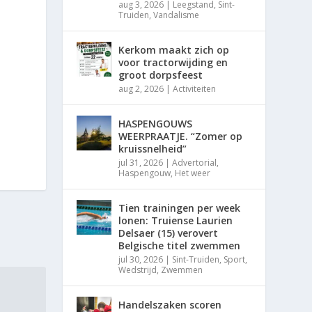
aug 3, 2026
|
Leegstand
,
Sint-
Truiden
,
Vandalisme
Kerkom maakt zich op
voor tractorwijding en
groot dorpsfeest
aug 2, 2026
|
Activiteiten
HASPENGOUWS
WEERPRAATJE. “Zomer op
kruissnelheid”
jul 31, 2026
|
Advertorial
,
Haspengouw
,
Het weer
Tien trainingen per week
lonen: Truiense Laurien
Delsaer (15) verovert
Belgische titel zwemmen
jul 30, 2026
|
Sint-Truiden
,
Sport
,
Wedstrijd
,
Zwemmen
Handelszaken scoren