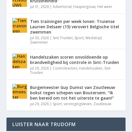
kruissnelheid”
jul 31, 2026
|
Advertorial
,
Haspengouw
,
Het weer
Tien trainingen per week lonen: Truiense
Laurien Delsaer (15) verovert Belgische titel
zwemmen
jul 30, 2026
|
Sint-Truiden
,
Sport
,
Wedstrijd
,
Zwemmen
Handelszaken scoren onvoldoende op
brandveiligheid bij controle in Sint-Truiden
jul 29, 2026
|
Controleacties
,
Handelszaken
,
Sint-
Truiden
Burgemeester Guy Dumst van Zoutleeuw
bokst tegen schepen van Boutersem. “Ik
ben bereid om tot het uiterste te gaan!”
jul 29, 2026
|
Sport
,
verenigingsleven
,
Zoutleeuw
LUISTER NAAR TRUDOFM