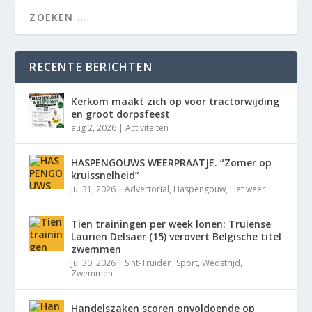
RECENTE BERICHTEN
Kerkom maakt zich op voor tractorwijding
en groot dorpsfeest
aug 2, 2026
|
Activiteiten
HASPENGOUWS WEERPRAATJE. “Zomer op
kruissnelheid”
jul 31, 2026
|
Advertorial
,
Haspengouw
,
Het weer
Tien trainingen per week lonen: Truiense
Laurien Delsaer (15) verovert Belgische titel
zwemmen
jul 30, 2026
|
Sint-Truiden
,
Sport
,
Wedstrijd
,
Zwemmen
Handelszaken scoren onvoldoende op