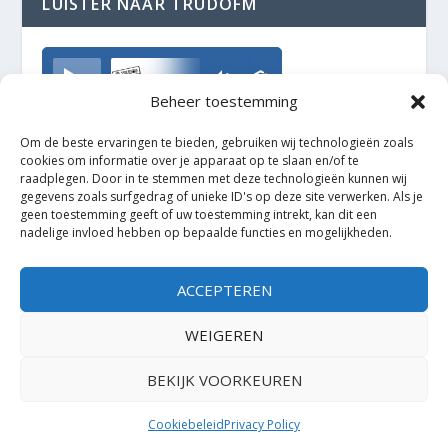
LUISTER NAAR TRUDOFM
TrudoFM
Beheer toestemming
Om de beste ervaringen te bieden, gebruiken wij technologieën zoals
cookies om informatie over je apparaat op te slaan en/of te
raadplegen. Door in te stemmen met deze technologieën kunnen wij
gegevens zoals surfgedrag of unieke ID's op deze site verwerken. Als je
geen toestemming geeft of uw toestemming intrekt, kan dit een
nadelige invloed hebben op bepaalde functies en mogelijkheden.
ACCEPTEREN
WEIGEREN
BEKIJK VOORKEUREN
Ontworpen door
| Mogelijk gemaakt door
Elegant Themes
WordPress
Cookiebeleid
Privacy Policy