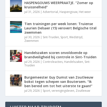
HASPENGOUWS WEERPRAATJE. “Zomer op
kruissnelheid”
jul 31, 2026
|
Advertorial
,
Haspengouw
,
Het weer
Tien trainingen per week lonen: Truiense
Laurien Delsaer (15) verovert Belgische titel
zwemmen
jul 30, 2026
|
Sint-Truiden
,
Sport
,
Wedstrijd
,
Zwemmen
Handelszaken scoren onvoldoende op
brandveiligheid bij controle in Sint-Truiden
jul 29, 2026
|
Controleacties
,
Handelszaken
,
Sint-
Truiden
Burgemeester Guy Dumst van Zoutleeuw
bokst tegen schepen van Boutersem. “Ik
ben bereid om tot het uiterste te gaan!”
jul 29, 2026
|
Sport
,
verenigingsleven
,
Zoutleeuw