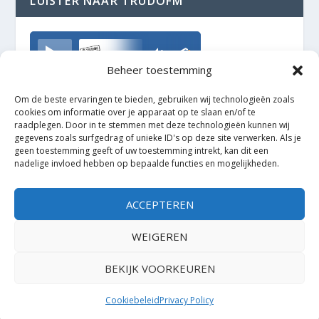
LUISTER NAAR TRUDOFM
TrudoFM
Beheer toestemming
Om de beste ervaringen te bieden, gebruiken wij technologieën zoals
cookies om informatie over je apparaat op te slaan en/of te
raadplegen. Door in te stemmen met deze technologieën kunnen wij
gegevens zoals surfgedrag of unieke ID's op deze site verwerken. Als je
geen toestemming geeft of uw toestemming intrekt, kan dit een
nadelige invloed hebben op bepaalde functies en mogelijkheden.
ACCEPTEREN
WEIGEREN
BEKIJK VOORKEUREN
Ontworpen door
| Mogelijk gemaakt door
Elegant Themes
WordPress
Cookiebeleid
Privacy Policy