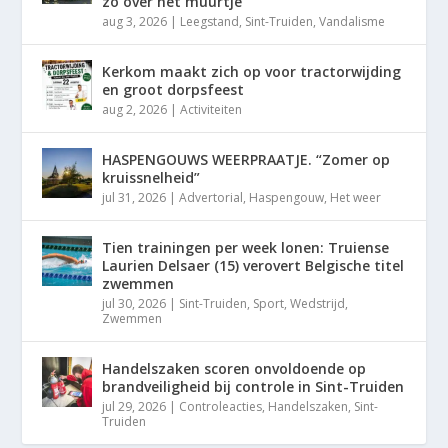
zo over het muurtje”
aug 3, 2026
|
Leegstand
,
Sint-Truiden
,
Vandalisme
Kerkom maakt zich op voor tractorwijding
en groot dorpsfeest
aug 2, 2026
|
Activiteiten
HASPENGOUWS WEERPRAATJE. “Zomer op
kruissnelheid”
jul 31, 2026
|
Advertorial
,
Haspengouw
,
Het weer
Tien trainingen per week lonen: Truiense
Laurien Delsaer (15) verovert Belgische titel
zwemmen
jul 30, 2026
|
Sint-Truiden
,
Sport
,
Wedstrijd
,
Zwemmen
Handelszaken scoren onvoldoende op
brandveiligheid bij controle in Sint-Truiden
jul 29, 2026
|
Controleacties
,
Handelszaken
,
Sint-
Truiden