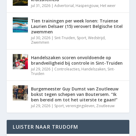
jul 31, 2026
|
Advertorial
,
Haspengouw
,
Het weer
Tien trainingen per week lonen: Truiense
Laurien Delsaer (15) verovert Belgische titel
zwemmen
jul 30, 2026
|
Sint-Truiden
,
Sport
,
Wedstrijd
,
Zwemmen
Handelszaken scoren onvoldoende op
brandveiligheid bij controle in Sint-Truiden
jul 29, 2026
|
Controleacties
,
Handelszaken
,
Sint-
Truiden
Burgemeester Guy Dumst van Zoutleeuw
bokst tegen schepen van Boutersem. “Ik
ben bereid om tot het uiterste te gaan!”
jul 29, 2026
|
Sport
,
verenigingsleven
,
Zoutleeuw
LUISTER NAAR TRUDOFM