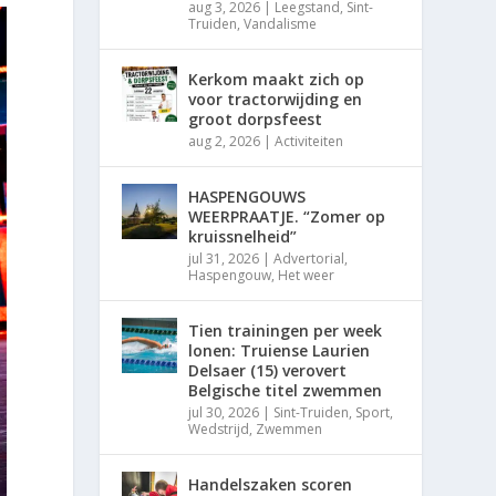
aug 3, 2026
|
Leegstand
,
Sint-
Truiden
,
Vandalisme
Kerkom maakt zich op
voor tractorwijding en
groot dorpsfeest
aug 2, 2026
|
Activiteiten
HASPENGOUWS
WEERPRAATJE. “Zomer op
kruissnelheid”
jul 31, 2026
|
Advertorial
,
Haspengouw
,
Het weer
Tien trainingen per week
lonen: Truiense Laurien
Delsaer (15) verovert
Belgische titel zwemmen
jul 30, 2026
|
Sint-Truiden
,
Sport
,
Wedstrijd
,
Zwemmen
Handelszaken scoren