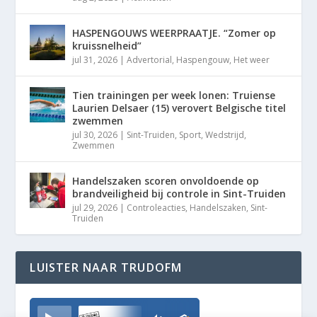
HASPENGOUWS WEERPRAATJE. “Zomer op
kruissnelheid”
jul 31, 2026
|
Advertorial
,
Haspengouw
,
Het weer
Tien trainingen per week lonen: Truiense
Laurien Delsaer (15) verovert Belgische titel
zwemmen
jul 30, 2026
|
Sint-Truiden
,
Sport
,
Wedstrijd
,
Zwemmen
Handelszaken scoren onvoldoende op
brandveiligheid bij controle in Sint-Truiden
jul 29, 2026
|
Controleacties
,
Handelszaken
,
Sint-
Truiden
LUISTER NAAR TRUDOFM
TrudoFM