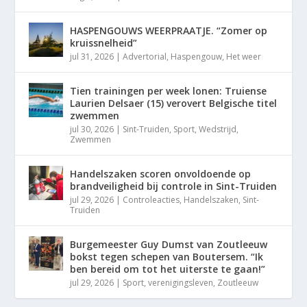
HASPENGOUWS WEERPRAATJE. “Zomer op
kruissnelheid”
jul 31, 2026
|
Advertorial
,
Haspengouw
,
Het weer
Tien trainingen per week lonen: Truiense
Laurien Delsaer (15) verovert Belgische titel
zwemmen
jul 30, 2026
|
Sint-Truiden
,
Sport
,
Wedstrijd
,
Zwemmen
Handelszaken scoren onvoldoende op
brandveiligheid bij controle in Sint-Truiden
jul 29, 2026
|
Controleacties
,
Handelszaken
,
Sint-
Truiden
Burgemeester Guy Dumst van Zoutleeuw
bokst tegen schepen van Boutersem. “Ik
ben bereid om tot het uiterste te gaan!”
jul 29, 2026
|
Sport
,
verenigingsleven
,
Zoutleeuw