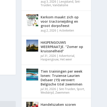
aug 3, 2026
|
Leegstand
,
Sint-
Truiden
,
Vandalisme
Kerkom maakt zich op
voor tractorwijding en
groot dorpsfeest
aug 2, 2026
|
Activiteiten
HASPENGOUWS
WEERPRAATJE. “Zomer op
kruissnelheid”
jul 31, 2026
|
Advertorial
,
Haspengouw
,
Het weer
Tien trainingen per week
lonen: Truiense Laurien
Delsaer (15) verovert
Belgische titel zwemmen
jul 30, 2026
|
Sint-Truiden
,
Sport
,
Wedstrijd
,
Zwemmen
Handelszaken scoren