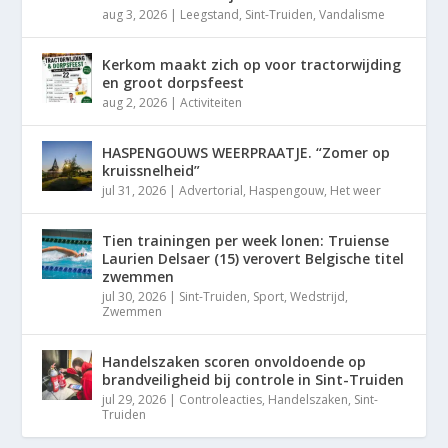
aug 3, 2026
|
Leegstand
,
Sint-Truiden
,
Vandalisme
Kerkom maakt zich op voor tractorwijding
en groot dorpsfeest
aug 2, 2026
|
Activiteiten
HASPENGOUWS WEERPRAATJE. “Zomer op
kruissnelheid”
jul 31, 2026
|
Advertorial
,
Haspengouw
,
Het weer
Tien trainingen per week lonen: Truiense
Laurien Delsaer (15) verovert Belgische titel
zwemmen
jul 30, 2026
|
Sint-Truiden
,
Sport
,
Wedstrijd
,
Zwemmen
Handelszaken scoren onvoldoende op
brandveiligheid bij controle in Sint-Truiden
jul 29, 2026
|
Controleacties
,
Handelszaken
,
Sint-
Truiden