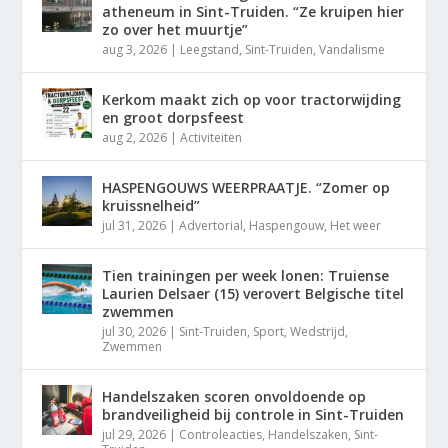
atheneum in Sint-Truiden. “Ze kruipen hier
zo over het muurtje”
aug 3, 2026
|
Leegstand
,
Sint-Truiden
,
Vandalisme
Kerkom maakt zich op voor tractorwijding
en groot dorpsfeest
aug 2, 2026
|
Activiteiten
HASPENGOUWS WEERPRAATJE. “Zomer op
kruissnelheid”
jul 31, 2026
|
Advertorial
,
Haspengouw
,
Het weer
Tien trainingen per week lonen: Truiense
Laurien Delsaer (15) verovert Belgische titel
zwemmen
jul 30, 2026
|
Sint-Truiden
,
Sport
,
Wedstrijd
,
Zwemmen
Handelszaken scoren onvoldoende op
brandveiligheid bij controle in Sint-Truiden
jul 29, 2026
|
Controleacties
,
Handelszaken
,
Sint-