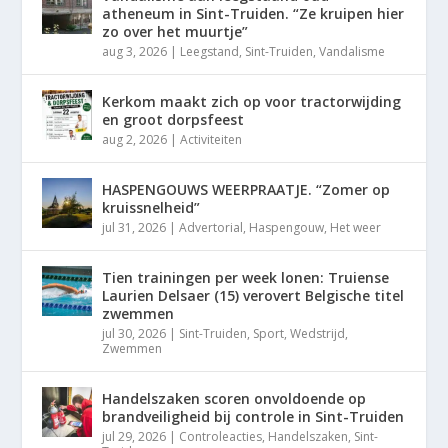
atheneum in Sint-Truiden. “Ze kruipen hier
zo over het muurtje”
aug 3, 2026
|
Leegstand
,
Sint-Truiden
,
Vandalisme
Kerkom maakt zich op voor tractorwijding
en groot dorpsfeest
aug 2, 2026
|
Activiteiten
HASPENGOUWS WEERPRAATJE. “Zomer op
kruissnelheid”
jul 31, 2026
|
Advertorial
,
Haspengouw
,
Het weer
Tien trainingen per week lonen: Truiense
Laurien Delsaer (15) verovert Belgische titel
zwemmen
jul 30, 2026
|
Sint-Truiden
,
Sport
,
Wedstrijd
,
Zwemmen
Handelszaken scoren onvoldoende op
brandveiligheid bij controle in Sint-Truiden
jul 29, 2026
|
Controleacties
,
Handelszaken
,
Sint-