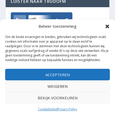
LUISTER NAAR TRUDOFM
TrudoFM
Beheer toestemming
Om de beste ervaringen te bieden, gebruiken wij technologieën zoals
cookies om informatie over je apparaat op te slaan en/of te
raadplegen. Door in te stemmen met deze technologieën kunnen wij
gegevens zoals surfgedrag of unieke ID's op deze site verwerken. Als je
geen toestemming geeft of uw toestemming intrekt, kan dit een
nadelige invloed hebben op bepaalde functies en mogelijkheden.
ACCEPTEREN
WEIGEREN
BEKIJK VOORKEUREN
Ontworpen door
| Mogelijk gemaakt door
Elegant Themes
WordPress
Cookiebeleid
Privacy Policy