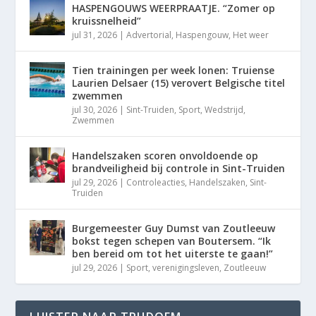
HASPENGOUWS WEERPRAATJE. “Zomer op
kruissnelheid”
jul 31, 2026
|
Advertorial
,
Haspengouw
,
Het weer
Tien trainingen per week lonen: Truiense
Laurien Delsaer (15) verovert Belgische titel
zwemmen
jul 30, 2026
|
Sint-Truiden
,
Sport
,
Wedstrijd
,
Zwemmen
Handelszaken scoren onvoldoende op
brandveiligheid bij controle in Sint-Truiden
jul 29, 2026
|
Controleacties
,
Handelszaken
,
Sint-
Truiden
Burgemeester Guy Dumst van Zoutleeuw
bokst tegen schepen van Boutersem. “Ik
ben bereid om tot het uiterste te gaan!”
jul 29, 2026
|
Sport
,
verenigingsleven
,
Zoutleeuw