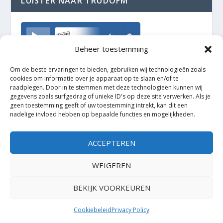
LUISTER NAAR TRUDOFM
TrudoFM
Beheer toestemming
Om de beste ervaringen te bieden, gebruiken wij technologieën zoals
cookies om informatie over je apparaat op te slaan en/of te
raadplegen. Door in te stemmen met deze technologieën kunnen wij
gegevens zoals surfgedrag of unieke ID's op deze site verwerken. Als je
geen toestemming geeft of uw toestemming intrekt, kan dit een
nadelige invloed hebben op bepaalde functies en mogelijkheden.
ACCEPTEREN
WEIGEREN
BEKIJK VOORKEUREN
Ontworpen door
| Mogelijk gemaakt door
Elegant Themes
WordPress
Cookiebeleid
Privacy Policy