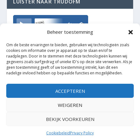
LUISTER NAAR TRUDOFM
TrudoFM
Beheer toestemming
Om de beste ervaringen te bieden, gebruiken wij technologieën zoals
cookies om informatie over je apparaat op te slaan en/of te
raadplegen. Door in te stemmen met deze technologieën kunnen wij
gegevens zoals surfgedrag of unieke ID's op deze site verwerken. Als je
geen toestemming geeft of uw toestemming intrekt, kan dit een
nadelige invloed hebben op bepaalde functies en mogelijkheden.
ACCEPTEREN
WEIGEREN
BEKIJK VOORKEUREN
Ontworpen door
| Mogelijk gemaakt door
Elegant Themes
WordPress
Cookiebeleid
Privacy Policy