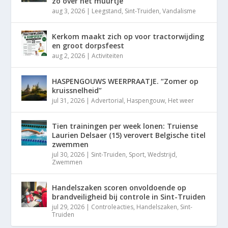
zo over het muurtje”
aug 3, 2026
|
Leegstand
,
Sint-Truiden
,
Vandalisme
Kerkom maakt zich op voor tractorwijding
en groot dorpsfeest
aug 2, 2026
|
Activiteiten
HASPENGOUWS WEERPRAATJE. “Zomer op
kruissnelheid”
jul 31, 2026
|
Advertorial
,
Haspengouw
,
Het weer
Tien trainingen per week lonen: Truiense
Laurien Delsaer (15) verovert Belgische titel
zwemmen
jul 30, 2026
|
Sint-Truiden
,
Sport
,
Wedstrijd
,
Zwemmen
Handelszaken scoren onvoldoende op
brandveiligheid bij controle in Sint-Truiden
jul 29, 2026
|
Controleacties
,
Handelszaken
,
Sint-
Truiden