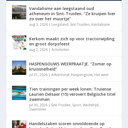
Vandalisme aan leegstaand oud
atheneum in Sint-Truiden. “Ze kruipen hier
zo over het muurtje”
aug 3, 2026
|
Leegstand
,
Sint-Truiden
,
Vandalisme
Kerkom maakt zich op voor tractorwijding
en groot dorpsfeest
aug 2, 2026
|
Activiteiten
HASPENGOUWS WEERPRAATJE. “Zomer op
kruissnelheid”
jul 31, 2026
|
Advertorial
,
Haspengouw
,
Het weer
Tien trainingen per week lonen: Truiense
Laurien Delsaer (15) verovert Belgische titel
zwemmen
jul 30, 2026
|
Sint-Truiden
,
Sport
,
Wedstrijd
,
Zwemmen
Handelszaken scoren onvoldoende op