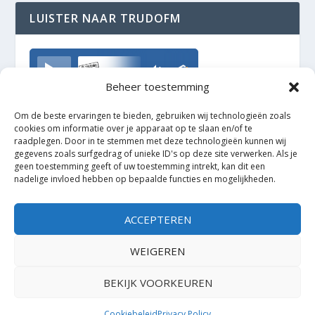
LUISTER NAAR TRUDOFM
TrudoFM
Beheer toestemming
Om de beste ervaringen te bieden, gebruiken wij technologieën zoals
cookies om informatie over je apparaat op te slaan en/of te
raadplegen. Door in te stemmen met deze technologieën kunnen wij
gegevens zoals surfgedrag of unieke ID's op deze site verwerken. Als je
geen toestemming geeft of uw toestemming intrekt, kan dit een
nadelige invloed hebben op bepaalde functies en mogelijkheden.
ACCEPTEREN
WEIGEREN
BEKIJK VOORKEUREN
Ontworpen door
| Mogelijk gemaakt door
Elegant Themes
WordPress
Cookiebeleid
Privacy Policy