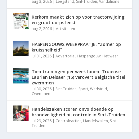
aug 3, 2026
|
Leegstand
,
Sint-Truiden
,
Vandalisme
Kerkom maakt zich op voor tractorwijding
en groot dorpsfeest
aug 2, 2026
|
Activiteiten
HASPENGOUWS WEERPRAATJE. “Zomer op
kruissnelheid”
jul 31, 2026
|
Advertorial
,
Haspengouw
,
Het weer
Tien trainingen per week lonen: Truiense
Laurien Delsaer (15) verovert Belgische titel
zwemmen
jul 30, 2026
|
Sint-Truiden
,
Sport
,
Wedstrijd
,
Zwemmen
Handelszaken scoren onvoldoende op
brandveiligheid bij controle in Sint-Truiden
jul 29, 2026
|
Controleacties
,
Handelszaken
,
Sint-
Truiden