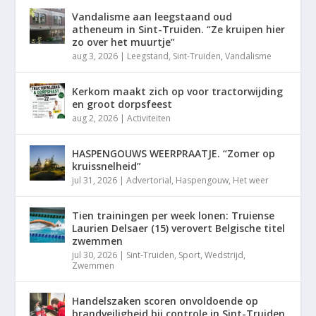
Vandalisme aan leegstaand oud
atheneum in Sint-Truiden. “Ze kruipen hier
zo over het muurtje”
aug 3, 2026
|
Leegstand
,
Sint-Truiden
,
Vandalisme
Kerkom maakt zich op voor tractorwijding
en groot dorpsfeest
aug 2, 2026
|
Activiteiten
HASPENGOUWS WEERPRAATJE. “Zomer op
kruissnelheid”
jul 31, 2026
|
Advertorial
,
Haspengouw
,
Het weer
Tien trainingen per week lonen: Truiense
Laurien Delsaer (15) verovert Belgische titel
zwemmen
jul 30, 2026
|
Sint-Truiden
,
Sport
,
Wedstrijd
,
Zwemmen
Handelszaken scoren onvoldoende op
brandveiligheid bij controle in Sint-Truiden