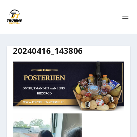
20240416_143806