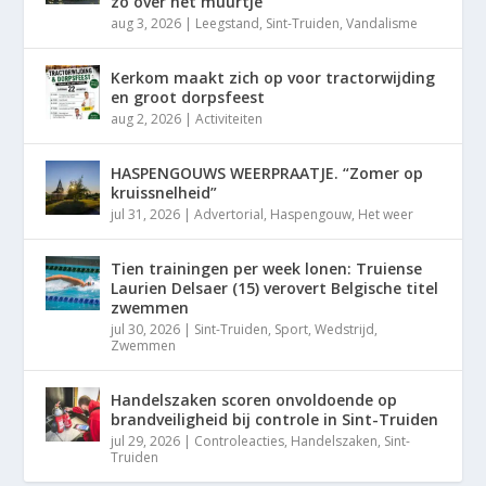
zo over het muurtje”
aug 3, 2026
|
Leegstand
,
Sint-Truiden
,
Vandalisme
Kerkom maakt zich op voor tractorwijding
en groot dorpsfeest
aug 2, 2026
|
Activiteiten
HASPENGOUWS WEERPRAATJE. “Zomer op
kruissnelheid”
jul 31, 2026
|
Advertorial
,
Haspengouw
,
Het weer
Tien trainingen per week lonen: Truiense
Laurien Delsaer (15) verovert Belgische titel
zwemmen
jul 30, 2026
|
Sint-Truiden
,
Sport
,
Wedstrijd
,
Zwemmen
Handelszaken scoren onvoldoende op
brandveiligheid bij controle in Sint-Truiden
jul 29, 2026
|
Controleacties
,
Handelszaken
,
Sint-
Truiden