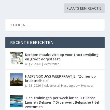
RECENTE BERICHTEN
Kerkom maakt zich op voor tractorwijding
en groot dorpsfeest
aug 2, 2026
|
Activiteiten
HASPENGOUWS WEERPRAATJE. “Zomer op
kruissnelheid”
jul 31, 2026
|
Advertorial
,
Haspengouw
,
Het weer
Tien trainingen per week lonen: Truiense
Laurien Delsaer (15) verovert Belgische titel
zwemmen