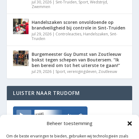
jul 30, 2026
|
Sint-Truiden
,
Sport
,
Wedstrijd
,
Zwemmen
Handelszaken scoren onvoldoende op
brandveiligheid bij controle in Sint-Truiden
jul 29, 2026
|
Controleacties
,
Handelszaken
,
Sint-
Truiden
Burgemeester Guy Dumst van Zoutleeuw
bokst tegen schepen van Boutersem. “Ik
ben bereid om tot het uiterste te gaan!”
jul 29, 2026
|
Sport
,
verenigingsleven
,
Zoutleeuw
LUISTER NAAR TRUDOFM
TrudoFM
Beheer toestemming
Om de beste ervaringen te bieden, gebruiken wij technologieën zoals