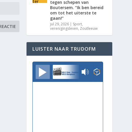
tegen schepen van
Boutersem. “Ik ben bereid
om tot het uiterste te
gaan!”
jul 29, 2026
|
Sport
,
verenigingsleven
,
Zoutleeuw
LUISTER NAAR TRUDOFM
TrudoFM