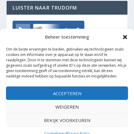
LUISTER NAAR TRUDOFM
TrudoFM
Beheer toestemming
Om de beste ervaringen te bieden, gebruiken wij technologieën zoals
cookies om informatie over je apparaat op te slaan en/of te
raadplegen. Door in te stemmen met deze technologieën kunnen wij
gegevens zoals surfgedrag of unieke ID's op deze site verwerken. Als je
geen toestemming geeft of uw toestemming intrekt, kan dit een
nadelige invloed hebben op bepaalde functies en mogelijkheden.
ACCEPTEREN
WEIGEREN
BEKIJK VOORKEUREN
Ontworpen door
| Mogelijk gemaakt door
Elegant Themes
WordPress
Cookiebeleid
Privacy Policy