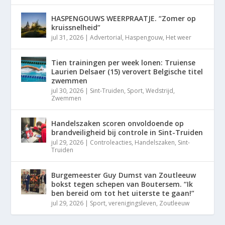
HASPENGOUWS WEERPRAATJE. “Zomer op
kruissnelheid”
jul 31, 2026
|
Advertorial
,
Haspengouw
,
Het weer
Tien trainingen per week lonen: Truiense
Laurien Delsaer (15) verovert Belgische titel
zwemmen
jul 30, 2026
|
Sint-Truiden
,
Sport
,
Wedstrijd
,
Zwemmen
Handelszaken scoren onvoldoende op
brandveiligheid bij controle in Sint-Truiden
jul 29, 2026
|
Controleacties
,
Handelszaken
,
Sint-
Truiden
Burgemeester Guy Dumst van Zoutleeuw
bokst tegen schepen van Boutersem. “Ik
ben bereid om tot het uiterste te gaan!”
jul 29, 2026
|
Sport
,
verenigingsleven
,
Zoutleeuw