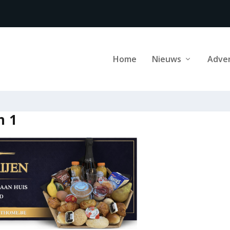
Home
Nieuws
Adve
n 1