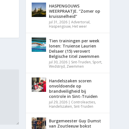
HASPENGOUWS
WEERPRAATJE. “Zomer op
kruissnelheid”
jul 31, 2026
|
Advertorial
,
Haspengouw
,
Het weer
Tien trainingen per week
lonen: Truiense Laurien
Delsaer (15) verovert
Belgische titel zwemmen
jul 30, 2026
|
Sint-Truiden
,
Sport
,
Wedstrijd
,
Zwemmen
Handelszaken scoren
onvoldoende op
brandveiligheid bij
controle in Sint-Truiden
jul 29, 2026
|
Controleacties
,
Handelszaken
,
Sint-Truiden
Burgemeester Guy Dumst
van Zoutleeuw bokst