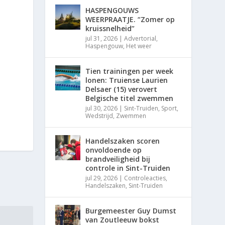
HASPENGOUWS
WEERPRAATJE. “Zomer op
kruissnelheid”
jul 31, 2026
|
Advertorial
,
Haspengouw
,
Het weer
Tien trainingen per week
lonen: Truiense Laurien
Delsaer (15) verovert
Belgische titel zwemmen
jul 30, 2026
|
Sint-Truiden
,
Sport
,
Wedstrijd
,
Zwemmen
Handelszaken scoren
onvoldoende op
brandveiligheid bij
controle in Sint-Truiden
jul 29, 2026
|
Controleacties
,
Handelszaken
,
Sint-Truiden
Burgemeester Guy Dumst
van Zoutleeuw bokst