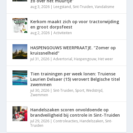
zo over het muurtje”
aug 3, 2026
|
Leegstand
,
Sint-Truiden
,
Vandalisme
Kerkom maakt zich op voor tractorwijding
en groot dorpsfeest
aug 2, 2026
|
Activiteiten
HASPENGOUWS WEERPRAATJE. “Zomer op
kruissnelheid”
jul 31, 2026
|
Advertorial
,
Haspengouw
,
Het weer
Tien trainingen per week lonen: Truiense
Laurien Delsaer (15) verovert Belgische titel
zwemmen
jul 30, 2026
|
Sint-Truiden
,
Sport
,
Wedstrijd
,
Zwemmen
Handelszaken scoren onvoldoende op
brandveiligheid bij controle in Sint-Truiden
jul 29, 2026
|
Controleacties
,
Handelszaken
,
Sint-
Truiden