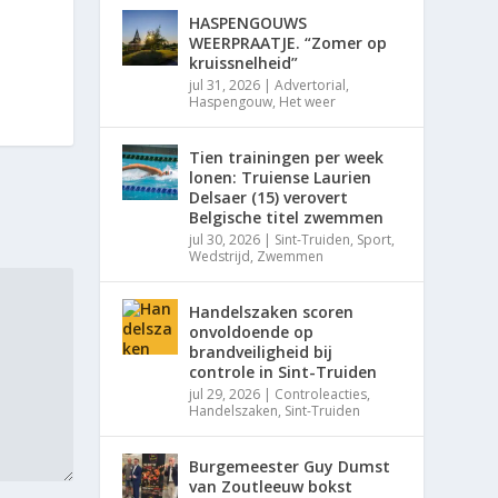
HASPENGOUWS
WEERPRAATJE. “Zomer op
kruissnelheid”
jul 31, 2026
|
Advertorial
,
Haspengouw
,
Het weer
Tien trainingen per week
lonen: Truiense Laurien
Delsaer (15) verovert
Belgische titel zwemmen
jul 30, 2026
|
Sint-Truiden
,
Sport
,
Wedstrijd
,
Zwemmen
Handelszaken scoren
onvoldoende op
brandveiligheid bij
controle in Sint-Truiden
jul 29, 2026
|
Controleacties
,
Handelszaken
,
Sint-Truiden
Burgemeester Guy Dumst
van Zoutleeuw bokst