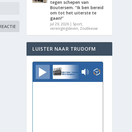
tegen schepen van
Boutersem. “Ik ben bereid
om tot het uiterste te
gaan!”
jul 29, 2026
|
Sport
,
verenigingsleven
,
Zoutleeuw
LUISTER NAAR TRUDOFM
TrudoFM