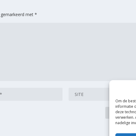
jn gemarkeerd met
*
Om de beste
informatie 
deze techno
verwerken. 
nadelige in