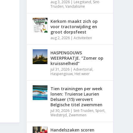
aug 3, 2026
|
Leegstand
,
Sint-
Truiden
,
Vandalisme
Kerkom maakt zich op
voor tractorwijding en
groot dorpsfeest
aug 2, 2026
|
Activiteiten
HASPENGOUWS
WEERPRAATJE. “Zomer op
kruissnelheid”
jul 31, 2026
|
Advertorial
,
Haspengouw
,
Het weer
Tien trainingen per week
lonen: Truiense Laurien
Delsaer (15) verovert
Belgische titel zwemmen
jul 30, 2026
|
Sint-Truiden
,
Sport
,
Wedstrijd
,
Zwemmen
Handelszaken scoren