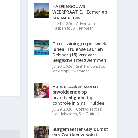
HASPENGOUWS
WEERPRAATJE. “Zomer op
kruissnelheid”
jul 31, 2026
|
Advertorial
,
Haspengouw
,
Het weer
Tien trainingen per week
lonen: Truiense Laurien
Delsaer (15) verovert
Belgische titel zwemmen
jul 30, 2026
|
Sint-Truiden
,
Sport
,
Wedstrijd
,
Zwemmen
Handelszaken scoren
onvoldoende op
brandveiligheid bij
controle in Sint-Truiden
jul 29, 2026
|
Controleacties
,
Handelszaken
,
Sint-Truiden
Burgemeester Guy Dumst
van Zoutleeuw bokst