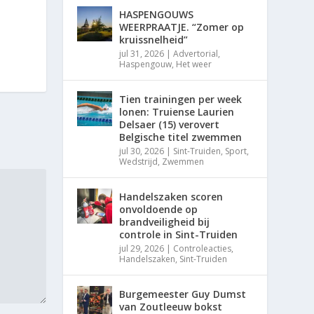
HASPENGOUWS
WEERPRAATJE. “Zomer op
kruissnelheid”
jul 31, 2026
|
Advertorial
,
Haspengouw
,
Het weer
Tien trainingen per week
lonen: Truiense Laurien
Delsaer (15) verovert
Belgische titel zwemmen
jul 30, 2026
|
Sint-Truiden
,
Sport
,
Wedstrijd
,
Zwemmen
Handelszaken scoren
onvoldoende op
brandveiligheid bij
controle in Sint-Truiden
jul 29, 2026
|
Controleacties
,
Handelszaken
,
Sint-Truiden
Burgemeester Guy Dumst
van Zoutleeuw bokst