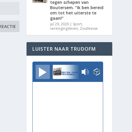
tegen schepen van
Boutersem. “Ik ben bereid
om tot het uiterste te
gaan!”
jul 29, 2026
|
Sport
,
verenigingsleven
,
Zoutleeuw
LUISTER NAAR TRUDOFM
TrudoFM