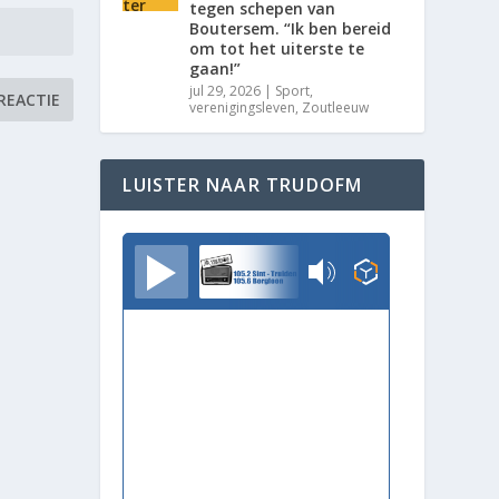
tegen schepen van
Boutersem. “Ik ben bereid
om tot het uiterste te
gaan!”
jul 29, 2026
|
Sport
,
verenigingsleven
,
Zoutleeuw
LUISTER NAAR TRUDOFM
TrudoFM