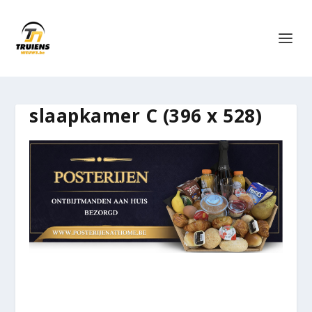
slaapkamer C (396 x 528)