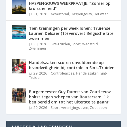
HASPENGOUWS WEERPRAATJE. “Zomer op
kruissnelheid”
jul 31, 2026
|
Advertorial
,
Haspengouw
,
Het weer
Tien trainingen per week lonen: Truiense
Laurien Delsaer (15) verovert Belgische titel
zwemmen
jul 30, 2026
|
Sint-Truiden
,
Sport
,
Wedstrijd
,
Zwemmen
Handelszaken scoren onvoldoende op
brandveiligheid bij controle in Sint-Truiden
jul 29, 2026
|
Controleacties
,
Handelszaken
,
Sint-
Truiden
Burgemeester Guy Dumst van Zoutleeuw
bokst tegen schepen van Boutersem. “Ik
ben bereid om tot het uiterste te gaan!”
jul 29, 2026
|
Sport
,
verenigingsleven
,
Zoutleeuw