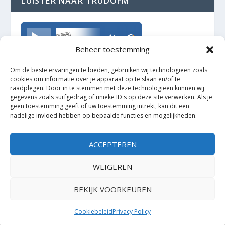
LUISTER NAAR TRUDOFM
TrudoFM
Beheer toestemming
Om de beste ervaringen te bieden, gebruiken wij technologieën zoals
cookies om informatie over je apparaat op te slaan en/of te
raadplegen. Door in te stemmen met deze technologieën kunnen wij
gegevens zoals surfgedrag of unieke ID's op deze site verwerken. Als je
geen toestemming geeft of uw toestemming intrekt, kan dit een
nadelige invloed hebben op bepaalde functies en mogelijkheden.
ACCEPTEREN
WEIGEREN
BEKIJK VOORKEUREN
Ontworpen door
| Mogelijk gemaakt door
Elegant Themes
WordPress
Cookiebeleid
Privacy Policy