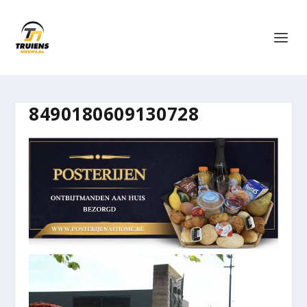
8490180609130728