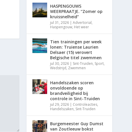
HASPENGOUWS
WEERPRAATJE. “Zomer op
kruissnelheid”
jul 31, 2026
|
Advertorial
,
Haspengouw
,
Het weer
Tien trainingen per week
lonen: Truiense Laurien
Delsaer (15) verovert
Belgische titel zwemmen
jul 30, 2026
|
Sint-Truiden
,
Sport
,
Wedstrijd
,
Zwemmen
Handelszaken scoren
onvoldoende op
brandveiligheid bij
controle in Sint-Truiden
jul 29, 2026
|
Controleacties
,
Handelszaken
,
Sint-Truiden
Burgemeester Guy Dumst
van Zoutleeuw bokst