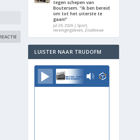
tegen schepen van
Boutersem. “Ik ben bereid
om tot het uiterste te
gaan!”
jul 29, 2026
|
Sport
,
verenigingsleven
,
Zoutleeuw
LUISTER NAAR TRUDOFM
TrudoFM