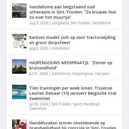
Vandalisme aan leegstaand oud
atheneum in Sint-Truiden. “Ze kruipen hier
zo over het muurtje”
aug 3, 2026
|
Leegstand
,
Sint-Truiden
,
Vandalisme
Kerkom maakt zich op voor tractorwijding
en groot dorpsfeest
aug 2, 2026
|
Activiteiten
HASPENGOUWS WEERPRAATJE. “Zomer op
kruissnelheid”
jul 31, 2026
|
Advertorial
,
Haspengouw
,
Het weer
Tien trainingen per week lonen: Truiense
Laurien Delsaer (15) verovert Belgische titel
zwemmen
jul 30, 2026
|
Sint-Truiden
,
Sport
,
Wedstrijd
,
Zwemmen
Handelszaken scoren onvoldoende op
brandveiligheid bij controle in Sint-Truiden