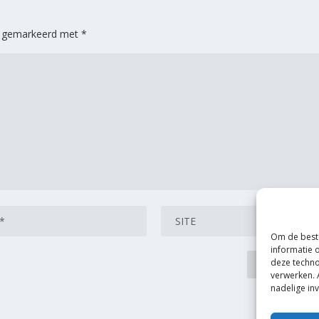
jn gemarkeerd met
*
Om de beste
informatie 
deze techno
verwerken. 
nadelige in