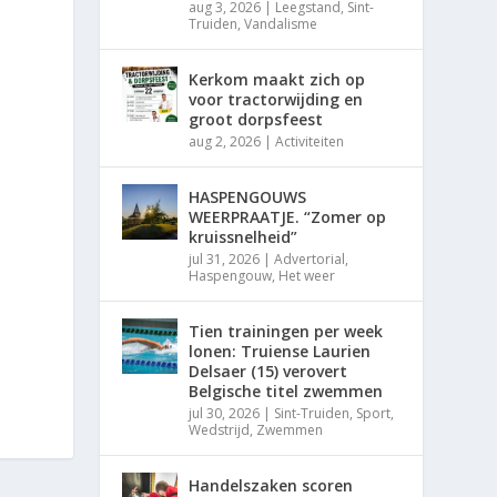
aug 3, 2026
|
Leegstand
,
Sint-
Truiden
,
Vandalisme
Kerkom maakt zich op
voor tractorwijding en
groot dorpsfeest
aug 2, 2026
|
Activiteiten
HASPENGOUWS
WEERPRAATJE. “Zomer op
kruissnelheid”
jul 31, 2026
|
Advertorial
,
Haspengouw
,
Het weer
Tien trainingen per week
lonen: Truiense Laurien
Delsaer (15) verovert
Belgische titel zwemmen
jul 30, 2026
|
Sint-Truiden
,
Sport
,
Wedstrijd
,
Zwemmen
Handelszaken scoren