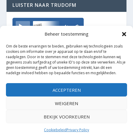
LUISTER NAAR TRUDOFM
TrudoFM
Beheer toestemming
Om de beste ervaringen te bieden, gebruiken wij technologieën zoals
cookies om informatie over je apparaat op te slaan en/of te
raadplegen. Door in te stemmen met deze technologieën kunnen wij
gegevens zoals surfgedrag of unieke ID's op deze site verwerken. Als je
geen toestemming geeft of uw toestemming intrekt, kan dit een
nadelige invloed hebben op bepaalde functies en mogelijkheden.
ACCEPTEREN
WEIGEREN
BEKIJK VOORKEUREN
Ontworpen door
| Mogelijk gemaakt door
Elegant Themes
WordPress
Cookiebeleid
Privacy Policy