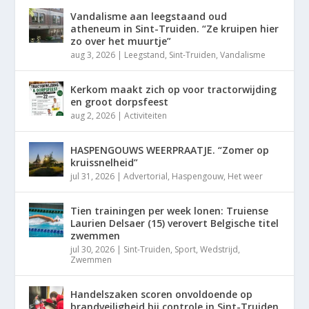
Vandalisme aan leegstaand oud
atheneum in Sint-Truiden. “Ze kruipen hier
zo over het muurtje”
aug 3, 2026
|
Leegstand
,
Sint-Truiden
,
Vandalisme
Kerkom maakt zich op voor tractorwijding
en groot dorpsfeest
aug 2, 2026
|
Activiteiten
HASPENGOUWS WEERPRAATJE. “Zomer op
kruissnelheid”
jul 31, 2026
|
Advertorial
,
Haspengouw
,
Het weer
Tien trainingen per week lonen: Truiense
Laurien Delsaer (15) verovert Belgische titel
zwemmen
jul 30, 2026
|
Sint-Truiden
,
Sport
,
Wedstrijd
,
Zwemmen
Handelszaken scoren onvoldoende op
brandveiligheid bij controle in Sint-Truiden