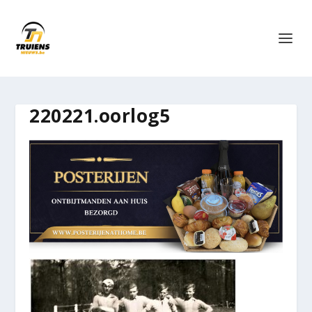
220221.oorlog5