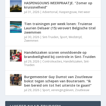
HASPENGOUWS WEERPRAATJE. “Zomer op
kruissnelheid”
jul 31, 2026
|
Advertorial
,
Haspengouw
,
Het weer
Tien trainingen per week lonen: Truiense
Laurien Delsaer (15) verovert Belgische titel
zwemmen
jul 30, 2026
|
Sint-Truiden
,
Sport
,
Wedstrijd
,
Zwemmen
Handelszaken scoren onvoldoende op
brandveiligheid bij controle in Sint-Truiden
jul 29, 2026
|
Controleacties
,
Handelszaken
,
Sint-
Truiden
Burgemeester Guy Dumst van Zoutleeuw
bokst tegen schepen van Boutersem. “Ik
ben bereid om tot het uiterste te gaan!”
jul 29, 2026
|
Sport
,
verenigingsleven
,
Zoutleeuw