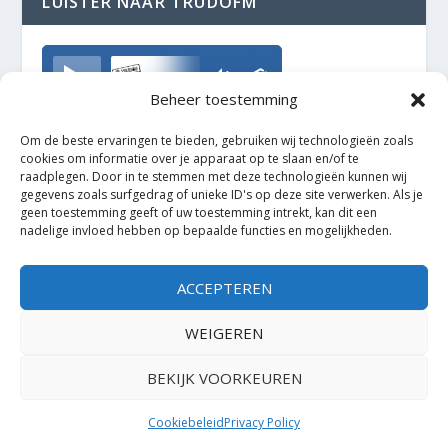
LUISTER NAAR TRUDOFM
TrudoFM
Beheer toestemming
Om de beste ervaringen te bieden, gebruiken wij technologieën zoals
cookies om informatie over je apparaat op te slaan en/of te
raadplegen. Door in te stemmen met deze technologieën kunnen wij
gegevens zoals surfgedrag of unieke ID's op deze site verwerken. Als je
geen toestemming geeft of uw toestemming intrekt, kan dit een
nadelige invloed hebben op bepaalde functies en mogelijkheden.
ACCEPTEREN
WEIGEREN
BEKIJK VOORKEUREN
Ontworpen door
| Mogelijk gemaakt door
Elegant Themes
WordPress
Cookiebeleid
Privacy Policy