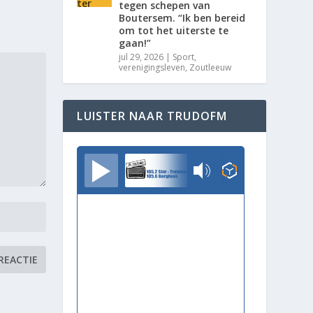
tegen schepen van
Boutersem. “Ik ben bereid
om tot het uiterste te
gaan!”
jul 29, 2026
|
Sport
,
verenigingsleven
,
Zoutleeuw
LUISTER NAAR TRUDOFM
TrudoFM