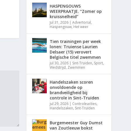
HASPENGOUWS
WEERPRAATJE. “Zomer op
kruissnelheid”
jul 31, 2026
|
Advertorial
,
Haspengouw
,
Het weer
Tien trainingen per week
lonen: Truiense Laurien
Delsaer (15) verovert
Belgische titel zwemmen
jul 30, 2026
|
Sint-Truiden
,
Sport
,
Wedstrijd
,
Zwemmen
Handelszaken scoren
onvoldoende op
brandveiligheid bij
controle in Sint-Truiden
jul 29, 2026
|
Controleacties
,
Handelszaken
,
Sint-Truiden
Burgemeester Guy Dumst
van Zoutleeuw bokst