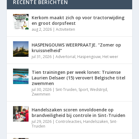
RECENTE BERICHTEN
Kerkom maakt zich op voor tractorwijding
en groot dorpsfeest
aug 2, 2026
|
Activiteiten
HASPENGOUWS WEERPRAATJE. “Zomer op
kruissnelheid”
jul 31, 2026
|
Advertorial
,
Haspengouw
,
Het weer
Tien trainingen per week lonen: Truiense
Laurien Delsaer (15) verovert Belgische titel
zwemmen
jul 30, 2026
|
Sint-Truiden
,
Sport
,
Wedstrijd
,
Zwemmen
Handelszaken scoren onvoldoende op
brandveiligheid bij controle in Sint-Truiden
jul 29, 2026
|
Controleacties
,
Handelszaken
,
Sint-
Truiden