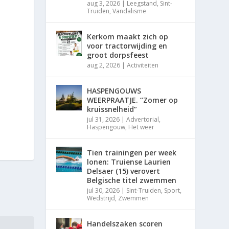
aug 3, 2026
|
Leegstand
,
Sint-
Truiden
,
Vandalisme
Kerkom maakt zich op
voor tractorwijding en
groot dorpsfeest
aug 2, 2026
|
Activiteiten
HASPENGOUWS
WEERPRAATJE. “Zomer op
kruissnelheid”
jul 31, 2026
|
Advertorial
,
Haspengouw
,
Het weer
Tien trainingen per week
lonen: Truiense Laurien
Delsaer (15) verovert
Belgische titel zwemmen
jul 30, 2026
|
Sint-Truiden
,
Sport
,
Wedstrijd
,
Zwemmen
Handelszaken scoren