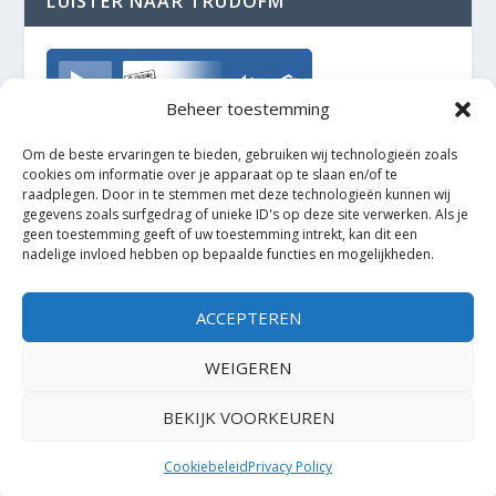
LUISTER NAAR TRUDOFM
TrudoFM
Beheer toestemming
Om de beste ervaringen te bieden, gebruiken wij technologieën zoals
cookies om informatie over je apparaat op te slaan en/of te
raadplegen. Door in te stemmen met deze technologieën kunnen wij
gegevens zoals surfgedrag of unieke ID's op deze site verwerken. Als je
geen toestemming geeft of uw toestemming intrekt, kan dit een
nadelige invloed hebben op bepaalde functies en mogelijkheden.
ACCEPTEREN
WEIGEREN
BEKIJK VOORKEUREN
Ontworpen door
| Mogelijk gemaakt door
Elegant Themes
WordPress
Cookiebeleid
Privacy Policy