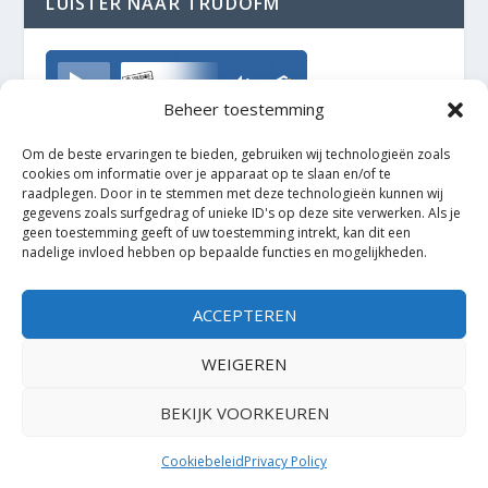
LUISTER NAAR TRUDOFM
TrudoFM
Beheer toestemming
Om de beste ervaringen te bieden, gebruiken wij technologieën zoals
cookies om informatie over je apparaat op te slaan en/of te
raadplegen. Door in te stemmen met deze technologieën kunnen wij
gegevens zoals surfgedrag of unieke ID's op deze site verwerken. Als je
geen toestemming geeft of uw toestemming intrekt, kan dit een
nadelige invloed hebben op bepaalde functies en mogelijkheden.
ACCEPTEREN
WEIGEREN
BEKIJK VOORKEUREN
Ontworpen door
| Mogelijk gemaakt door
Elegant Themes
WordPress
Cookiebeleid
Privacy Policy